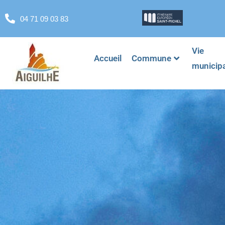
04 71 09 03 83
Vie
Accueil
Commune
municip